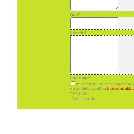
Email:
*
Nachricht:
*
Datenschutz:
*
Ich stimme zu, dass meine Angaben aus 
werden dürfen gemäß der
Datenschutzerklär
*
Pflichtfelder
Nachricht senden