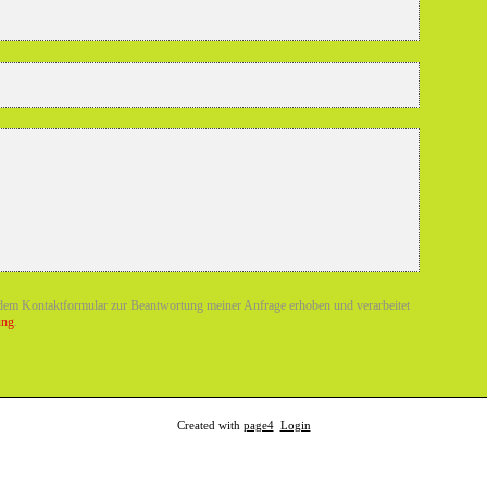
dem Kontaktformular zur Beantwortung meiner Anfrage erhoben und verarbeitet
ung
.
Created with
page4
Login